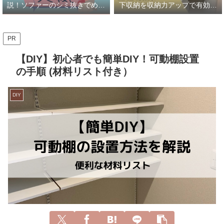
説！ソファーのシミ抜きでめっ
下収納を収納力アップで有効活
ちゃ綺麗に！！
用
PR
【DIY】初心者でも簡単DIY！可動棚設置
の手順 (材料リスト付き）
DIY