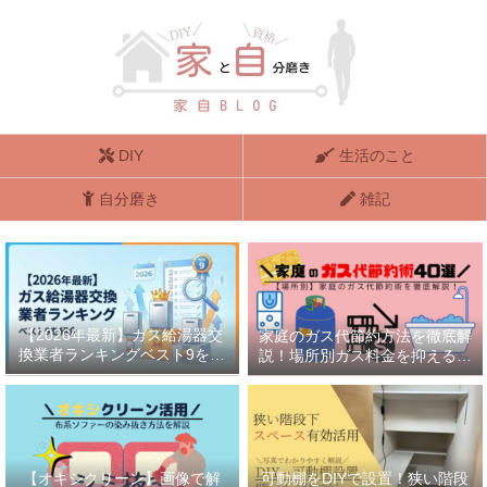
DIY
生活のこと
自分磨き
雑記
【2026年最新】ガス給湯器交
家庭のガス代節約方法を徹底解
換業者ランキングベスト9を紹
説！場所別ガス料金を抑える方
介
法40選
【オキシクリーン】画像で解
可動棚をDIYで設置！狭い階段