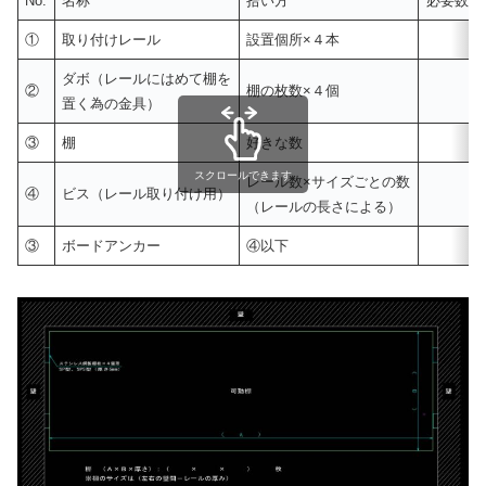
No.
名称
拾い方
必要数量
①
取り付けレール
設置個所×４本
本
ダボ（レールにはめて棚を
②
棚の枚数×４個
個
置く為の金具）
③
棚
好きな数
枚
スクロールできます
レール数×サイズごとの数
④
ビス（レール取り付け用）
本
（レールの長さによる）
③
ボードアンカー
④以下
個