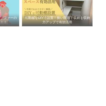
！ソファーの
可動棚をDIYで設置！狭い階段下収納を収納
に！！
力アップで有効活用