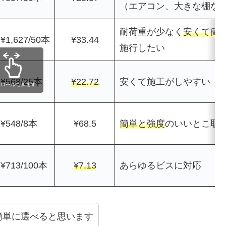
（エアコン、大きな棚な
耐荷重が少なく
安くて簡
¥1,627/50本
¥33.44
施行したい
¥568/25本
¥2
2.72
安くて施工がしやすい
クロールできます
¥548/8本
¥68.5
簡単と強度
のいいとこ取
¥713/100本
¥7.13
あらゆるビスに対応
簡単に選べると思います