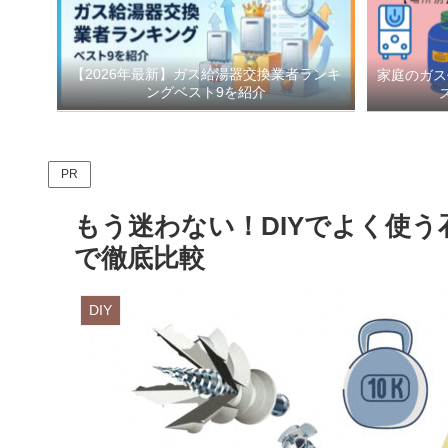
【2026年最新】ガス給湯器交換業者ランキ
家庭のガス
ングベスト9を紹介
PR
もう迷わない！DIYでよく使
で徹底比較
DIY