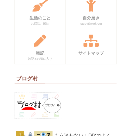
ど）
生活のこと
自分磨き
単
に
お掃除、節約
study&work out
雑記
サイトマップ
雑記＆お気に入り
り
ブログ村
もう迷わない！DIYでよく