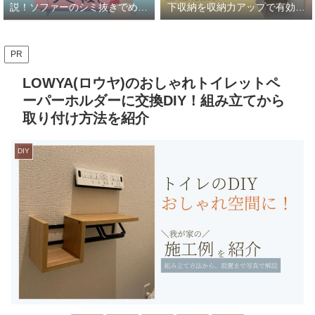
説！ソファーのシミ抜きでめっ
下収納を収納力アップで有効活
ちゃ綺麗に！！
用
PR
LOWYA(ロウヤ)のおしゃれトイレットペ
ーパーホルダーに交換DIY！組み立てから
取り付け方法を紹介
DIY