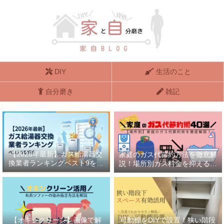
DIY
生活のこと
自分磨き
雑記
【2026年最新】ガス給湯器交
家庭のガス代節約方法を徹底解
換業者ランキングベスト9を紹
説！場所別ガス料金を抑える方
介
法40選
【オキシクリーン】画像で解
可動棚をDIYで設置！狭い階段