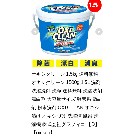
オキシクリーン 1.5kg 送料無料 
オキシクリーン 1500g 1.5L 洗剤 
洗濯洗剤 洗浄 送料無料 洗濯洗剤 
漂白剤 大容量サイズ 酸素系漂白
剤 粉末洗剤 OXI CLEAN オキシ
漬け オキシづけ 洗濯槽 風呂 洗
濯機 株式会社グラフィコ 【D】
【pickup】