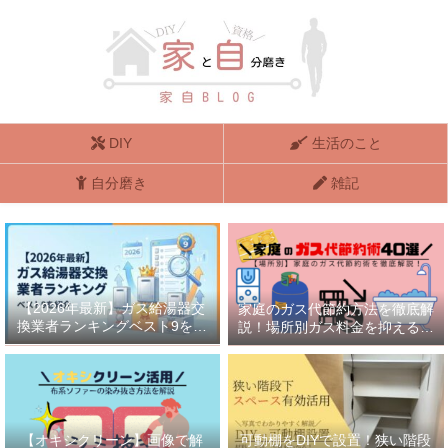
DIY
生活のこと
自分磨き
雑記
【2026年最新】ガス給湯器交
家庭のガス代節約方法を徹底解
換業者ランキングベスト9を紹
説！場所別ガス料金を抑える方
介
法40選
【オキシクリーン】画像で解
可動棚をDIYで設置！狭い階段