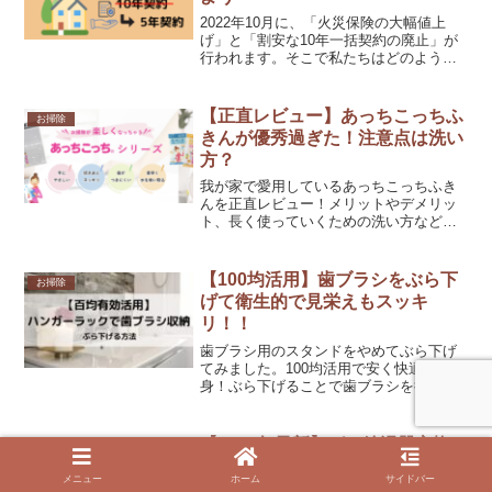
2022年10月に、「火災保険の大幅値上
げ」と「割安な10年一括契約の廃止」が
行われます。そこで私たちはどのような
行動をとることで、保険料を安く抑える
事が出来るのかを解説します。また解約
した際のリスクについても確認していき
【正直レビュー】あっちこっちふ
お掃除
ましょう。
きんが優秀過ぎた！注意点は洗い
方？
我が家で愛用しているあっちこっちふき
んを正直レビュー！メリットやデメリッ
ト、長く使っていくための洗い方なども
解説。キッチン、お風呂の水回りはもち
ろん、洗車などでも使える万能ふきん。
ぜひラク家事アイテムとして、検討して
【100均活用】歯ブラシをぶら下
お掃除
みてください。
げて衛生的で見栄えもスッキ
リ！！
歯ブラシ用のスタンドをやめてぶら下げ
てみました。100均活用で安く快適に変
身！ぶら下げることで歯ブラシを衛生的
に保管するだけでなく収納自体をスッキ
リさせることができました。費用もかか
らず出来るのでぜひ確認してみてくださ
【2026年最新】ガス給湯器交換
生活のこと
い
業者ランキングベスト9を紹介
メニュー
ホーム
サイドバー